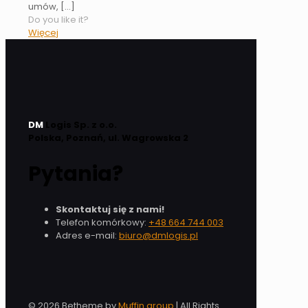
umów,
[…]
Do you like it?
Więcej
DM
Logis Sp. z o.o.
Polska, Poznań, ul. Wagrowska 2
Pytania?
Skontaktuj się z nami!
Telefon komórkowy:
+48 664 744 003
Adres e-mail:
biuro@dmlogis.pl
© 2026 Betheme by
Muffin group
| All Rights