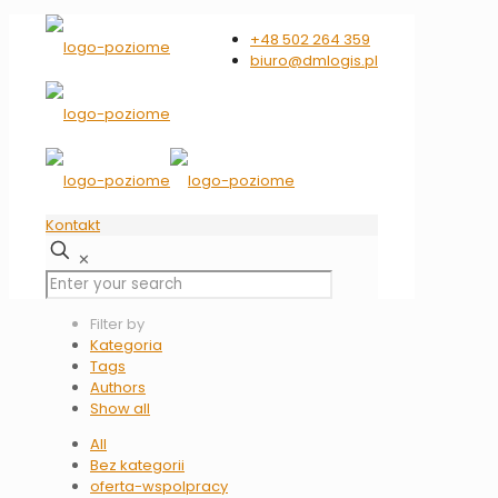
+48 502 264 359
biuro@dmlogis.pl
Kontakt
✕
Filter by
Kategoria
Tags
Authors
Show all
All
Bez kategorii
oferta-wspolpracy