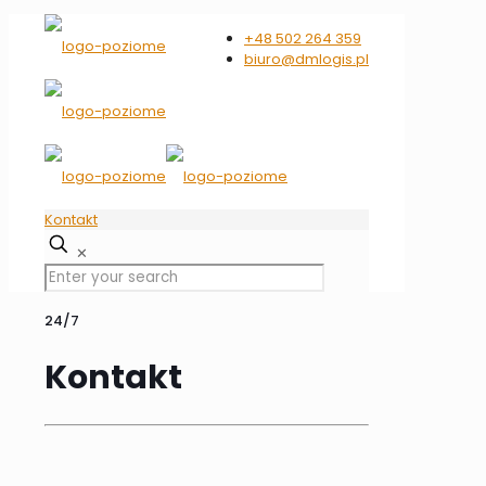
+48 502 264 359
biuro@dmlogis.pl
Kontakt
✕
24/7
Kontakt