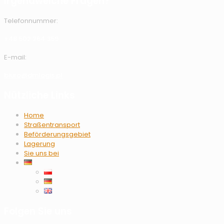
Irgendwelche Fragen?
Telefonnummer:
+48 502 264 359
E-mail:
biuro@dmlogis.pl
Nützliche Links
Home
Straßentransport
Beförderungsgebiet
Lagerung
Sie uns bei
Folgen Sie uns